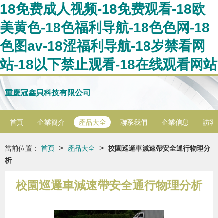
18免费成人视频-18免费观看-18欧
美黄色-18色福利导航-18色色网-18
色图av-18涩福利导航-18岁禁看网
站-18以下禁止观看-18在线观看网站
重慶冠鑫貝科技有限公司
首頁
企業簡介
產品大全
聯系我們
企業信息
訪客
>
>
當前位置：
首頁
產品大全
校園巡邏車減速帶安全通行物理分
析
校園巡邏車減速帶安全通行物理分析