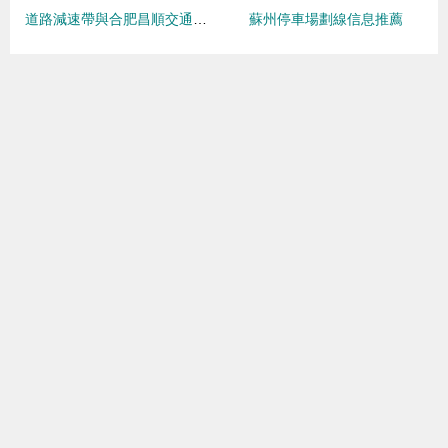
道路減速帶與合肥昌順交通設施 安全出行的守護者
蘇州停車場劃線信息推薦