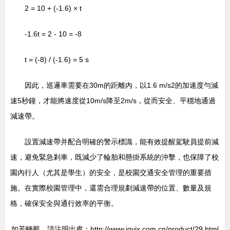
2 = 10 + (-1.6) × t
-1.6t = 2 - 10 = -8
t = (-8) / (-1.6) = 5 s
因此，巡邏車需要在30m的距離內，以1.6 m/s2的加速度勻減
速5秒鐘，才能將速度從10m/s降至2m/s，從而安全、平穩地通過
減速帶。
設置減速帶并配合明確的警示標識，能有效提醒駕駛員提前減
速，避免緊急剎車，既減少了輪胎和懸掛系統的沖擊，也保障了校
園內行人（尤其是學生）的安全，是校園交通安全管理的重要措
施。在實際校園管理中，還需合理規劃減速帶的位置、數量及規
格，確保安全與通行效率的平衡。
如若轉載，請注明出處：http://www.jgyjx.com.cn/product/29.html