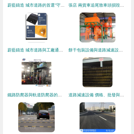
蔚藍鑄造 城市道路的首選“守門人”——球墨鑄鐵重型緩沖減速帶全解析
張店 兩貨車追尾致車頭損毀嚴重，交警迅速救援并疏導交通，提醒使用道路減速設備
蔚藍鑄造 城市道路與工廠通道的“守護者”——球墨鑄鐵重型緩沖帶解析
餅干包裝設備與道路減速設備 選擇靠譜廠家的實用指南
鐵路防爬器與軌道防爬器的作用及生產廠家探析
道路減速設備 價格、批發與廠家選購指南